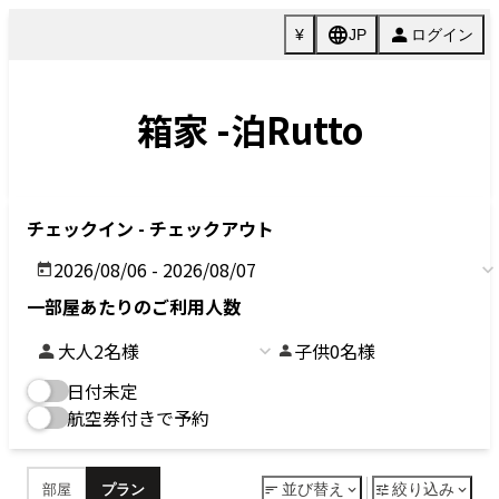
箱家｜瀬戸内を望む高台の築70年古民家 | 泊Rutto(とまるっと)
MENU
RESERVE
ROOM
宿泊施設一覧
HOME
宿泊施設一覧
箱家