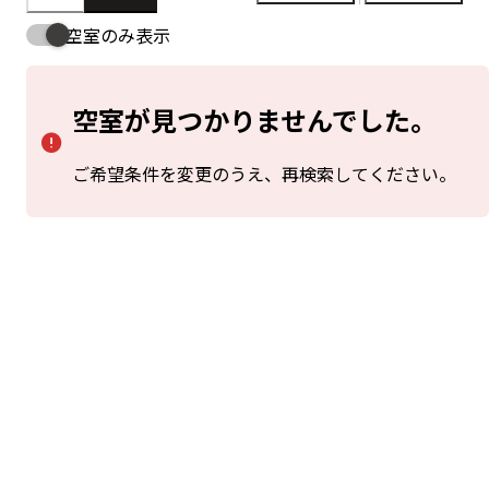
箱家 -泊Rutto
海の近くの古民家ライフもいいよね
瀬戸内海と紫雲出山に囲まれた高台にある箱
家。地域の人々に大切に守られてきた古民家
は、まるで人々の想いがつまった宝箱のよう。
鳥の声、木々の葉音、船の汽笛、畑仕事の気
配。夕暮れ時は、ほのかに赤く染まる空と海を
眺めながらゆったり過ごす。夜は月と星空の輝
きに気づく。島から登る朝日を見ながら、海散
歩で、さぁ素敵な1日のスタート。いつのまに
かあたりまえではなくなった、あたりまえの日
本の暮らしを見つけよう。