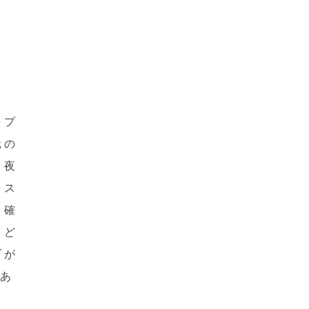
をプ
元の
。夜
をス
り確
、ど
ブが
プあ