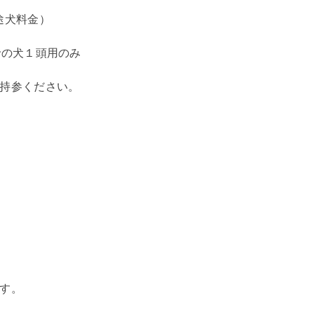
途犬料金）
での犬１頭用のみ
持参ください。
す。