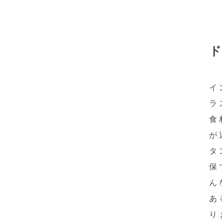
イ
ラ
食
が
タ
保
ん
あ
り