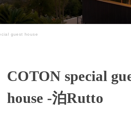
cial guest house
COTON special gue
house -泊Rutto