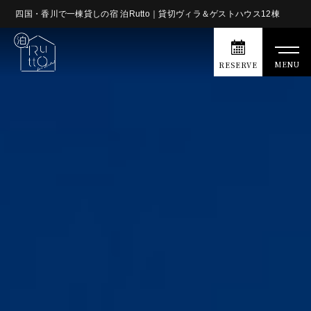
四国・香川で一棟貸しの宿 泊Rutto｜貸切ヴィラ＆ゲストハウス12棟
MENU
RESERVE