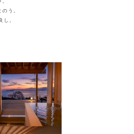
ラ。
とのう。
良し。
。