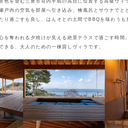
景色を望む三豊市荘内半島の高台に位置する高級ヴィ
瀬戸内の空気を部屋へ引き込み、檜風呂とサウナでと
たり過ごすも良し、はんそとの土間でBBQを味わうも
心を奪われる夕焼けが見える絶景テラスで過ごす時間
できる、大人のための一棟貸しヴィラです。